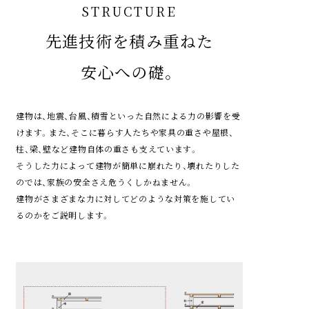
STRUCTURE
SECURITY
SAFETY
先進技術を積み重ねた
災害対策の基は
確かなる安心が
毎日の暮らしを守ります。
設計段階から。
安心への礎。
建物は、地震、台風、積雪といった自然による力の影響を受
家財道具や家族の命さえ奪いかねない恐ろしい火災、この
安心した充実の毎日を・・・。そのためにはまず、防犯性能
けます。
火災が発生したときに速やかに知らせ、
について強化されていなければなりません。
また、そこに暮らす人たちや家具の重さや屋根、
逃げられる住まい
柱、梁、壁など建物自体の重さも支えています。
であることが大切で、又同時に近隣での火災にも影響を受
ここでは日々のセキュリティ管理と万が一に対応する高
そうした力によって建物が簡単に崩れたり、壊れたりした
けにくく、
いレベルの対策の両面から快適な暮らしをサポートしま
被害を少なくする様に命と財産を守ることを目
のでは、家族の安全さえ危うくしかねません。
標とした性能を説明するために設定されたのが「火災時の
す。
建物がさまざまな力に対してどのような対策を施してい
安全」です。
開口部からの侵入防止対策について説明します。
るのかをご説明します。
何重もの防犯システムを採用した
「トリプルガード」システム
防犯性を向上させるため、「トリプルガード」防犯システ