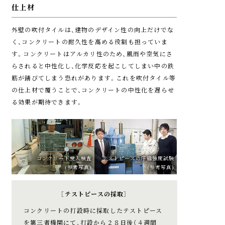
仕上材
外壁の吹付タイルは、建物のデザイン性の向上だけでな
く、コンクリートの耐久性を高める役割も担っていま
す。コンクリートはアルカリ性のため、風雨や空気にさ
らされると中性化し、化学反応を起こしてしまい中の鉄
イメージイラスト
参考写真
筋が錆びてしまう恐れがあります。これを吹付タイル等
の仕上材で覆うことで、コンクリートの中性化を遅らせ
ハイセキュリティ
二重ロック
る効果が期待できます。
シリンダー
精密・複雑な2WAYロータ
玄関ドアのハンドルの上
リータンブラー方式とロ
下2ヶ所にキーロックを採
ッキングタンブラー方式
用。二重の安心で玄関を
コンクリート受入検査
テストピースの圧縮強度試験
を組み合わせたハイセキ
ガードします。
(参考写真)
(参考写真)
ュリティシリンダーを採
用しています。ピッキン
［テストピースの採取］
グなどの不正解錠は非常
コンクリートの打設時に採取したテストピース
に困難な構造です。
を第三者機関にて、打設から２８日後（４週間
※耐ピッキング性能は10分以