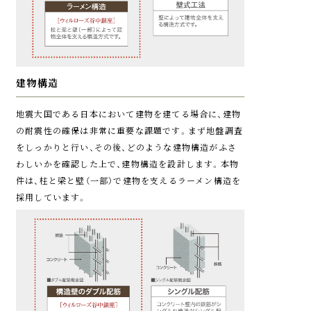
階に自動着床する装置が付いています。
建物構造
対震枠付玄関概念図
参考写真
地震大国である日本において建物を建てる場合に、建物
住戸内インターホン
の耐震性の確保は非常に重要な課題です。まず地盤調査
建物変形に対応する
お引渡し時に防災袋を
対震枠の玄関ドア
プレゼント致します
をしっかりと行い、その後、どのような建物構造がふさ
わしいかを確認した上で、建物構造を設計します。本物
ドア枠と錠前部に特殊な
万が一の災害時に必要な
件は、柱と梁と壁（一部）で建物を支えるラーメン構造を
クリアランス（隙間）構造
防災袋を、お引渡し時に１
採用しています。
を採用し、地震による建物
住戸につき１つプレゼン
の変形によってドア枠に
ト致します。防災袋には、
多少の変形が生じても、扉
AM/FMラジオライトや
を開放できます。またド
非常食、携帯簡易トイレな
アのエッジ部分が錠前の
ど、非常時に役立つグッズ
保護カバーとなるため、防
が入っています。
防犯センサー
※内容は変更になる場合があり