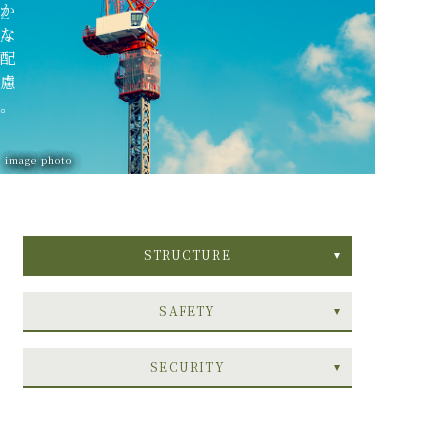
か
な
配
慮
。
image photo
STRUCTURE
SAFETY
SECURITY