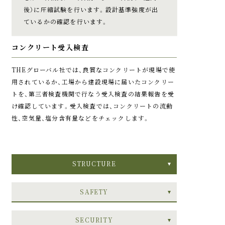
後）に圧縮試験を行います。設計基準強度が出
上。
ているかの確認を行います。
コンクリート受入検査
THEグローバル社では、良質なコンクリートが現場で使
用されているか、工場から建設現場に届いたコンクリー
トを、第三者検査機関で行なう受入検査の結果報告を受
参考写真
イメージイラスト
け確認しています。受入検査では、コンクリートの流動
ドアスコープシャッタ
性、空気量、塩分含有量などをチェックします。
指詰め防止枠の玄関
ー
のぞき見防止シャッター
ドアの枠と扉の吊元の隙
付のスコープは、広角レン
間をなくすことで、扉を閉
STRUCTURE
ズの採用で、訪問者の姿が
じる際の指詰め防止に配
しっかり確認できます。
慮しています。
SAFETY
SECURITY