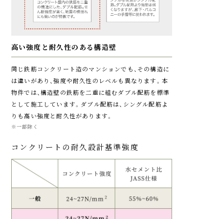
犯性にも優れています。
ます。
高い強度と耐久性のある構造壁
同じ鉄筋コンクリート造のマンションでも、その構造に
参考写真
image photo
は違いがあり、強度や耐久性のレベルも異なります。本
物件では、構造壁の鉄筋を二重に組むダブル配筋を標準
安全装置付の
防災備蓄倉庫
ガスマイコンメーター
として施工しています。ダブル配筋は、シングル配筋よ
りも高い強度と耐久性があります。
マイコン制御器を組み込
災害時に備えられる倉庫
※一部除く
んだ安全装置付の、ガスマ
を設けています。倉庫内
コンクリートの耐久設計基準強度
イコンメーターを各住戸
備品については発電機な
に採用。ガス使用時に大
どの、万が一のときに備え
きな地震（震度5強相当以
た防災グッズをご用意い
上）が起きた時や、長時間
たします。
ガスの流量がある場合、異
トリプルガードシステム概念図
常にガスが流れた時など