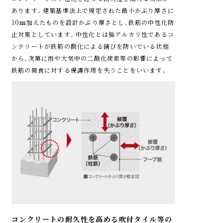
なる安全性にも、しっかりとこだわりました。
あります。建築基準法上で規定された最小かぶり厚さに
10㎜加えたものを設計かぶり厚さとし、鉄筋の中性化防
止対策としています。中性化とは強アルカリ性であるコ
ンクリートが鉄筋の酸化による錆びを防いでいる状態
から、次第に雨や大気中の二酸化炭素等の影響によって
鉄筋の腐食に対する保護作用を失うことをいいます。
参考写真
参考写真
スイッチ式サムターン
鎌付デッド錠
上下のスイッチを押しな
玄関ドアの鍵部分は鎌式
がら解錠するスイッチ式
デッド錠とそれを受け止
サムターンを採用。不正な
める強固なストライクに
道具を使っても、外側から
より、バールによるこじ開
は容易に解錠できませ
けに対し強化。バールに
ん。
よるこじ開けなどの不正
解錠への防犯セキュリテ
ィ機能を高めています。
コンクリートの耐久性を高める吹付タイル等の