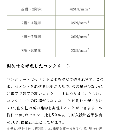
定品）を使用しています。
を行います。
玄関ドアの防犯性能
鍵に、ピッキング対策がさ
らに向上したハイセキュ
カラーモニターインターホン
参考写真
(参考写真)
漏電遮断器(参考写真)
リティシリンダー錠を採
不審者の侵入を
用するとともに、2重ロッ
火災発生時の警報
漏電火災を防ぐ
抑制する
防犯カメラ
ク式にすることで、より高
い防犯性を実現し、警備会
耐久性を考慮したコンクリート
火災を感知すると、リビン
漏電火災を防ぐために各
敷地内やマンション内に
社と連動した防犯システ
グ・ダイニングのカラーモ
住戸には漏電遮断器を設
不審者が侵入するのを抑
ムも採用しています。ま
コンクリートはセメントと水を混ぜて造られます。この
ニターインターホンにて
置しています。漏電が発
制するために、共用部分に
た、ドアスコープには金物
水とセメントを混ぜる比率が大切で、水の量が少ないほ
音声警報音が、玄関子機で
生した場合、ブレーカーが
防犯カメラを設置しまし
のフタを付けて外部から
ど密実で強度の高いコンクリートになります。さらに、
は警報表示灯が点滅し報
落ちて漏電火災を防ぐ対
た。防犯カメラの映像は
のぞけないようになって
コンクリートの収縮が少なくなり、ヒビ割れも起こりに
知鳴動します。
策をしています。
レコーダーに一定期間録
います。また、扉内側はス
くい、耐久性の高い建物を実現することができます。本
画され、防犯性と安全性を
イッチ式サムターンを採
物件では、水セメント比を50％以下、耐久設計基準強度
高めています。
用。‘サムターン回し’の不
を30N/mm2以上としています。
※但し、建物本体の構造耐力上、重要な部分である柱・梁・壁・床・屋
正解錠に対処するために、