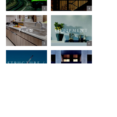
PLAN
EQUIPMENT
STRUCTURE /
BRAND
SECURITY
WILLROSE
THE GALLERY
TOKYO