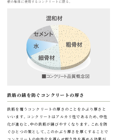
根の躯体に使用するコンクリートに限る。
スイッチボタンをつまん
自動火災報知器(参考写真)
避難はしご(参考写真)
で回す方式としていま
す。
熱を感知し
安全な避難経路を確保
音声警報を発信
【自動火災報知設備と
玄関側に火や煙がまわっ
は？】
て、玄関からの避難が難し
自動火災報知設備は火災
い時は、自住戸および隣戸
報知設備ともいい、火災時
のバルコニーから安全階
の熱を感知器によって感
へ避難できるよう、避難は
知します。自動的にイン
しごなどの避難器具も備
ターホンより音声警報を
えています。
異常発生時の緊急対応の流れ
鉄筋の錆を防ぐコンクリートの厚さ
発することにより、火災を
早期に発見し、早期通報、
安心の24時間セキュリティシステム
鉄筋を覆うコンクリートの厚さのことをかぶり厚さと
初期消火、早期避難を可能
いいます。コンクリートはアルカリ性であるため、中性
にするために設けられる
万が一の時にも安心な24時間セキュリティシステムを
化が進むと、中の鉄筋が錆びやすくなります。これを防
警報設備です。
採用。エレベーターなどの共用部や住戸内で異常が発生
ぐひとつの策として、このかぶり厚さを厚くすることで
した際にも、直ちに対応します。快適な暮らしの基本と
コンクリートの中性化を遅らせ耐久性を高める効果が