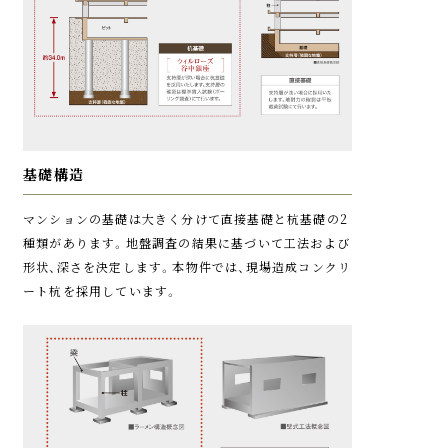
ムを採用しています。エントランス扉には非接触キーに
よるオートロックシステムを、エントランス階のエレベ
ーター扉も非接触型キーによりロック制御。また、防犯
カメラも設置して不審者の侵入をより困難なものにし
ています。
風除室
基礎構造
マンションの基礎は大きく分けて直接基礎と杭基礎の2
イメージイラスト
種類があります。地盤調査の結果に基づいて工法および
形状、深さを決定します。本物件では、現場造成コンクリ
管制運転装置付きエレベーター
ート杭を採用しています。
エレベーターには地震発生時と火災発生時の管制運転
装置を搭載しています。地震発生時は、揺れの大きな本
震（S波）の前に来る初期微動（P波）をセンサーが感知す
るとエレベーターを最寄りの階に停止し、ドアが開きま
エレベーター
す。火災発生時は、進行方向に関わらず避難階（通常は1
階）へ強制的に直行します。また停電の際にも最寄りの