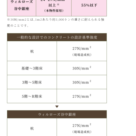
には、安全装置が働いてガ
録音録画機能を備えた
スの供給を遮断します。
ハンズフリーセキュリティ機能付インターホン
※30N/mm2とは、1m2あたり約3,000トンの重さに耐えられる強
エントランスのオートロックシステムに対応し
度のことです。
て、リビング・ダイニングにはハンズフリーセキ
ュリティ機能付インターホンを設置。画像と音
声の両方で来訪者を確かめられます。ハンズフ
リーなので手が離せない時でも、受け答えがス
網入りガラス(参考写真)
ムーズです。
遮炎性能のある壁と
警備会社へ自動的に
サッシ
火災信号を転送
隣の家、又は隣のビルから
他住戸で火災が発生した
火災が起きてもすぐに火
場合は、自動的に共用部分
が廻らない様、壁は60分
で警報を発し、警備会社へ
参考写真
以上の遮炎性能をもつ鉄
火災信号を転送するシス
筋コンクリート造（ＲＣ
テムを採用しています。警
ハンズフリーセキュリティ機能付インターホン機能
造）、延焼の恐れのある窓
備会社が現場へ急行し、状
は20分以上の遮炎性能を
況を確認し、警備会社から
ハンズフリー機能
非常押しボタン
もつサッシ（国土交通省認
消防等、関係機関への通報
火災警報
録音録画機能