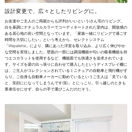
設計変更で、広々としたリビングに。
お友達やご主人のご両親からも評判がいいというIさん宅のリビング。
白を基調にナチュラルカラーでコーディネートされた室内は、開放感の
ある居心地の良い空間となっています。「家族一緒にリビングで過ごす
時間を大切にしたい」という考えから、セレクトシステム
「lifepalette」により、隣にあった洋室を取り込み、より広く伸びやか
な空間を実現しました。壁面の一部には調湿機能や匂いの吸着機能を持
つエコカラットを使用するなど、機能面でも快適さを追求されていま
す。サイズを梁の出っ張りに合わせて購入したというディスプレイ棚に
は、ご主人がコレクションされているミニチュアの自動車と飛行機がず
らり。ご自身も自動車メーカーに勤めているというご主人は「見ている
と、笑顔にになってしまうんです(笑)」とにっこり。引っ越しのときも
業者任せにせず、自らの手で運びこんだのだそう。