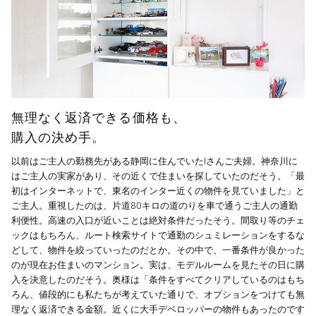
無理なく返済できる価格も、
購入の決め手。
以前はご主人の勤務先がある静岡に住んでいたIさんご夫婦。神奈川に
はご主人の実家があり、その近くで住まいを探していたのだそう。「最
初はインターネットで、東名のインター近くの物件を見ていました」と
ご主人。重視したのは、片道80キロの道のりを車で通うご主人の通勤
利便性。高速の入口が近いことは絶対条件だったそう。間取り等のチェ
ックはもちろん、ルート検索サイトで通勤のシュミレーションをするな
どして、物件を絞っていったのだとか。その中で、一番条件が良かった
のが現在お住まいのマンション。実は、モデルルームを見たその日に購
入を決意したのだそう。奥様は「条件をすべてクリアしているのはもち
ろん、値段的にも私たちが考えていた通りで、オプションをつけても無
理なく返済できる金額。近くに大手デベロッパーの物件もあったのです